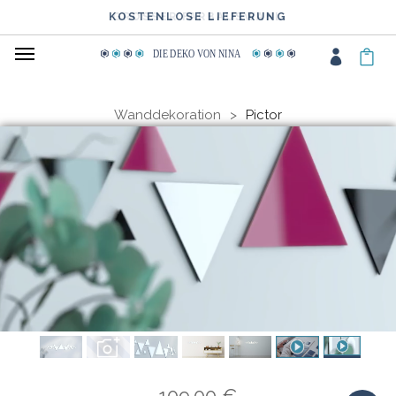
KOSTENLOSE LIEFERUNG
GROSSER FARBAUSWAHL
DIE DEKO VON NINA
Wanddekoration
Pictor
109.00 €