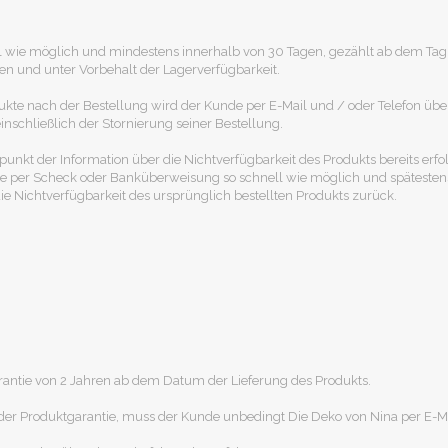
l wie möglich und mindestens innerhalb von 30 Tagen, gezählt ab dem Tag
und unter Vorbehalt der Lagerverfügbarkeit.
ukte nach der Bestellung wird der Kunde per E-Mail und / oder Telefon über
inschließlich der Stornierung seiner Bestellung.
t der Information über die Nichtverfügbarkeit des Produkts bereits erfolg
e per Scheck oder Banküberweisung so schnell wie möglich und spätestens 
ie Nichtverfügbarkeit des ursprünglich bestellten Produkts zurück.
antie von 2 Jahren ab dem Datum der Lieferung des Produkts.
der Produktgarantie, muss der Kunde unbedingt Die Deko von Nina per E-Mai