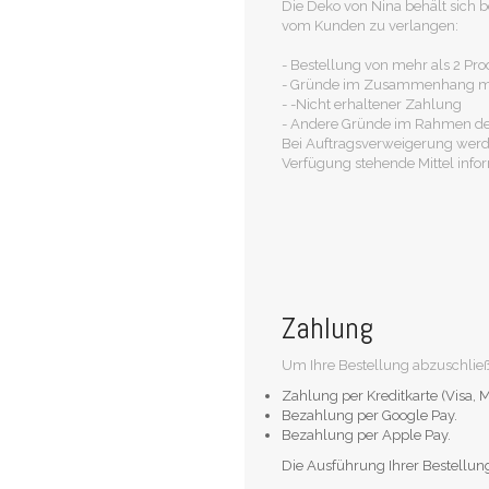
Die Deko von Nina behält sich b
vom Kunden zu verlangen:
- Bestellung von mehr als 2 Pr
- Gründe im Zusammenhang mit
- -Nicht erhaltener Zahlung
- Andere Gründe im Rahmen der
Bei Auftragsverweigerung werde
Verfügung stehende Mittel infor
Zahlung
Um Ihre Bestellung abzuschlie
Zahlung per Kreditkarte (Visa, M
Bezahlung per Google Pay.
Bezahlung per Apple Pay.
Die Ausführung Ihrer Bestellun