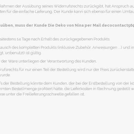
Rahmen der Ausübung seines Widerrufsrechts zurückgibt, hat Anspruch auf
ten für die einfache Lieferung. Der Kunde kann sich ebenso für einen Umta
uüben, muss der Kunde Die Deko von Nina per Mail decocontact56
 spätestens 14 Tage nach Erhalt des zurückgegebenen Produkts.
usch des kompletten Produkts (inklusive Zubehör, Anweisungen ...) und 
, unbenutzt) ist gültig.
g der Ware unterliegen der Verantwortung des Kunden.
ufsrechts für nur einen Teil der Bestellung wird nur der Preis zurückerstat
wurde.
fs der Bestellung könnte dem Kunden, der bei der Erstbestellung von der k
mten Bestellmenge profitiert hätte, die Lieferkosten in Rechnung gestellt
se unter die Freilieferungsschwelle gefallen ist.