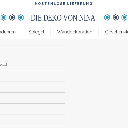
KOSTENLOSE LIEFERUNG
GROSSER FARBAUSWAHL
DIE DEKO VON NINA
duhren
Spiegel
Wanddekoration
Geschenkk
gebot