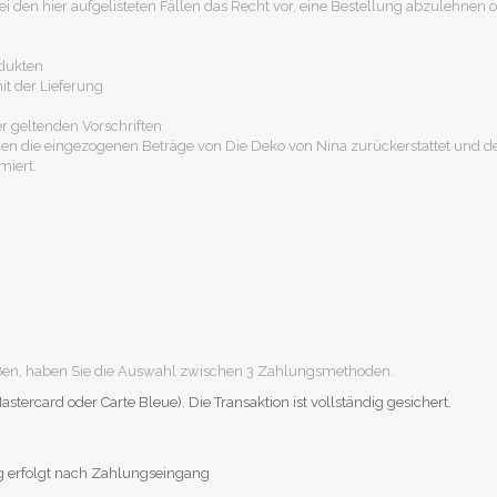
ei den hier aufgelisteten Fällen das Recht vor, eine Bestellung abzulehnen 
odukten
 der Lieferung
 geltenden Vorschriften
n die eingezogenen Beträge von Die Deko von Nina zurückerstattet und de
miert.
ßen, haben Sie die Auswahl zwischen 3 Zahlungsmethoden.
astercard oder Carte Bleue). Die Transaktion ist vollständig gesichert.
g erfolgt nach Zahlungseingang