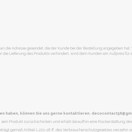
 an die Adresse gesendet, die der Kunde bei der Bestellung angegeben ha
r die Lieferung des Produkts verhindert, wird dem Kunden ein Aufpreis für
agen haben, können Sie uns gerne kontaktieren. decocontact56@gm
sein Produkt zurückschicken und erhält daraufhin eine Rückerstattung des 
beträgt gemäß Artikel L.221-18 ff. des Verbraucherschutzgesetzes vierzehn v